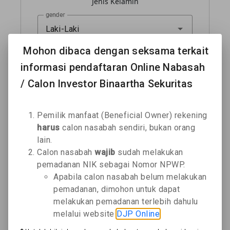
Jenis Kelamin
gender
Laki-Laki
Mohon dibaca dengan seksama terkait
Tempat Lahir
informasi pendaftaran Online Nabasah
/ Calon Investor Binaartha Sekuritas
Tempat Lahir
Pemilik manfaat (Beneficial Owner) rekening
Tanggal Lahir
harus
calon nasabah sendiri, bukan orang
lain.
calendar_today
Calon nasabah
wajib
sudah melakukan
pemadanan NIK sebagai Nomor NPWP.
Negara Lahir
Apabila calon nasabah belum melakukan
pemadanan, dimohon untuk dapat
country
melakukan pemadanan terlebih dahulu
INDONESIA
melalui website
DJP Online