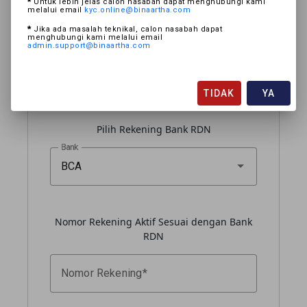
*
Untuk lebih jelas calon nasabah dapat menghubungi kami
Produk Investasi yang di inginkan
melalui email
kyc.online@binaartha.com
*
Jika ada masalah teknikal, calon nasabah dapat
menghubungi kami melalui email
Reksadana / APERD
admin.support@binaartha.com
Obligasi / Fixed Income / ESBN
TIDAK
YA
Saham / Equity
Pilih Rekening Bank RDN
Bank
BCA
Nomor Rekening Aktif Sesuai dengan Bank
RDN
Nomor Rekening